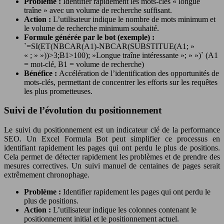
Problème :
Identifier rapidement les mots-clés « longue
traîne » avec un volume de recherche suffisant.
Action :
L’utilisateur indique le nombre de mots minimum et
le volume de recherche minimum souhaité.
Formule générée par le bot (exemple) :
`=SI(ET(NBCAR(A1)-NBCAR(SUBSTITUE(A1; »
« ; » »))>3;B1>100); »Longue traîne intéressante »; » »)` (A1
= mot-clé, B1 = volume de recherche)
Bénéfice :
Accélération de l’identification des opportunités de
mots-clés, permettant de concentrer les efforts sur les requêtes
les plus prometteuses.
Suivi de l’évolution du positionnement
Le suivi du positionnement est un indicateur clé de la performance
SEO. Un Excel Formula Bot peut simplifier ce processus en
identifiant rapidement les pages qui ont perdu le plus de positions.
Cela permet de détecter rapidement les problèmes et de prendre des
mesures correctives. Un suivi manuel de centaines de pages serait
extrêmement chronophage.
Problème :
Identifier rapidement les pages qui ont perdu le
plus de positions.
Action :
L’utilisateur indique les colonnes contenant le
positionnement initial et le positionnement actuel.